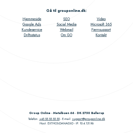
Gå til grouponline.dk
:
Hjemmeside
SEO
Video
Google Ads
Social Media
Microsoft 365
Kundeservice
Webmail
Fjernsupport
Driftsstatus
Om GO
Kontakt
Group Online - Metalbuen 66 - DK-2750 Ballerup
Telefon:
+45 55 55 55 55
E-mail:
support@grouponline.dk
Host: EXTHOS-DANA03-D
IP: 10.4.131.96